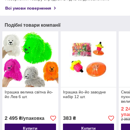
Всі умови повернення
Подібні товари компанії
Іграшка велика світна йо-
Іграшка йо-йо заводне
Смай
йо Лев 6 шт.
набір 12 шт.
пухн
вели
2 2
упа
2 495
383
₴/упаковка
₴
2 363
Купити
Купити