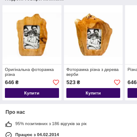
Оригінальна фоторамка
Фоторамка різна з дерева
Різн
різна
верби
646
523
646
₴
₴
Купити
Купити
Про нас
95% позитивних з 186 відгуків за рік
Працює з 04.02.2014