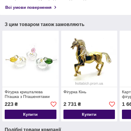
Всі умови повернення
З цим товаром також замовляють
Фігурка кришталева
Фігурка Кінь
Карт
Пташка з Пташенятами
фігу
223
2 731
1 6
₴
₴
Купити
Купити
Подібні товари компанії