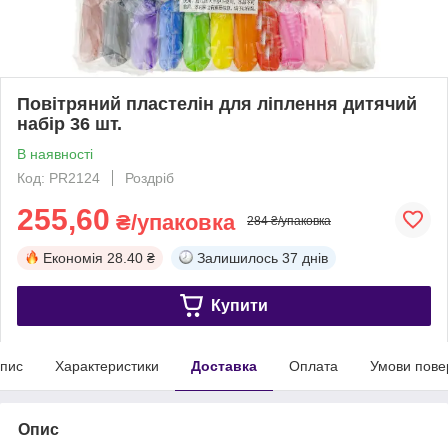
Повітряний пластелін для ліплення дитячий
набір 36 шт.
В наявності
Код: PR2124
Роздріб
255,60
₴/упаковка
284 ₴/упаковка
Економія
28.40 ₴
Залишилось
37 днів
Купити
пис
Характеристики
Доставка
Оплата
Умови пове
Опис