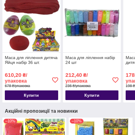
Маса для ліплення дитяча
Маса для ліплення набір
Маса
Яйця набір 36 шт.
24 шт
дитя
610,20
212,40
178
₴/
₴/
упаковка
упаковка
упа
678 ₴/упаковка
236 ₴/упаковка
198 ₴
Купити
Купити
Акційні пропозиції та новинки
–10%
–10%