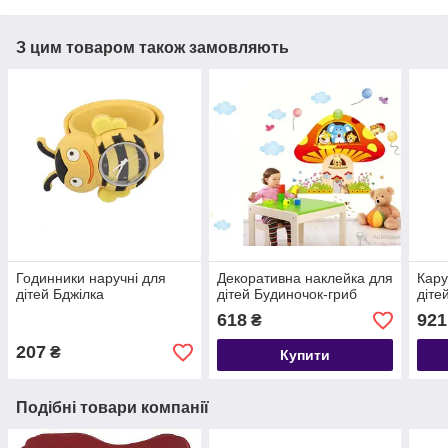
З цим товаром також замовляють
Годинники наручні для
Декоративна наклейка для
Кару
дітей Бджілка
дітей Будиночок-гриб
діте
618
921
₴
207
₴
Купити
Подібні товари компанії