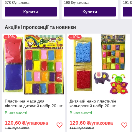
678 ₴/упаковка
198 ₴/упаковка
191 ₴
Купити
Купити
Акційні пропозиції та новинки
–10%
–10%
Пластична маса для
Дитячий нано пластилін
ліплення дитячий набір 20 шт
кольоровий набір 20 шт
В наявності
В наявності
120,60
129,60
₴/упаковка
₴/упаковка
134 ₴/упаковка
144 ₴/упаковка