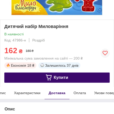
Дитячий набір Миловаріння
В наявності
Код: 47986-н
Роздріб
162
₴
180 ₴
Мінімальна сума замовлення на сайті — 200 ₴
Економія
18 ₴
Залишилось
37 днів
Купити
пис
Характеристики
Доставка
Оплата
Умови пове
Опис