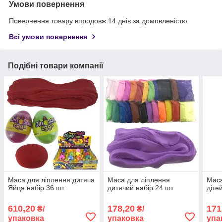
Умови повернення
Повернення товару впродовж 14 днів за домовленістю
Всі умови повернення
Подібні товари компанії
Маса для ліплення дитяча
Маса для ліплення
Маса
Яйця набір 36 шт.
дитячий набір 24 шт
діте
610,20
178,20
171
₴/
₴/
упаковка
упаковка
упа