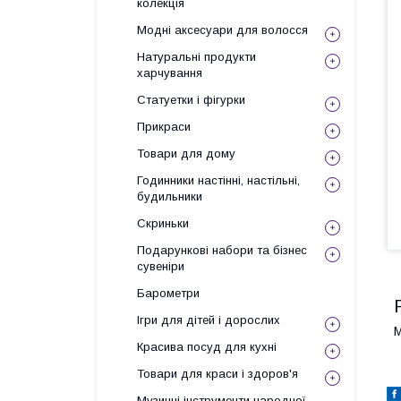
колекція
Модні аксесуари для волосся
Натуральні продукти
харчування
Статуетки і фігурки
Прикраси
Товари для дому
Годинники настінні, настільні,
будильники
Скриньки
Подарункові набори та бізнес
сувеніри
Барометри
Ігри для дітей і дорослих
М
Красива посуд для кухні
Товари для краси і здоров'я
Музичні інструменти народної