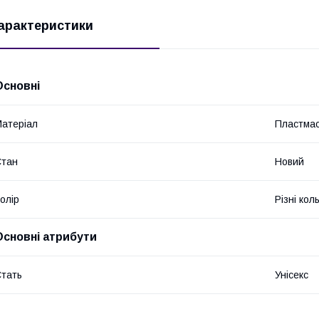
арактеристики
Основні
атеріал
Пластма
Стан
Новий
олір
Різні кол
Основні атрибути
тать
Унісекс