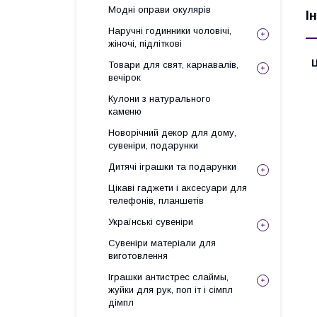
Модні оправи окулярів
І
Наручні годинники чоловічі,
жіночі, підліткові
Ц
Товари для свят, карнавалів,
вечірок
Кулони з натурального
каменю
Новорічний декор для дому,
сувеніри, подарунки
Дитячі іграшки та подарунки
Цікаві гаджети і аксесуари для
телефонів, планшетів
Українські сувеніри
Сувеніри матеріали для
виготовлення
Іграшки антистрес слаймы,
жуйки для рук, поп іт і сімпл
дімпл