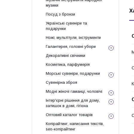
музики
Х
Посуд з бронзи
Українські сувеніри та
подарунки
Ножі, мультітули, інструменти
Галантерея, головні убори
М
Декоративні свічники
Косметика, парфумерія
Морські сувеніри, подарунки
Сувенірна зброя
К
Модні жіночі гаманці, чоловічі
Інтер'єрні рішення для дому,
затишок в домі, гігієна
Оптовий каталог товарів
С
Копірайтинг, написання текстів,
seo-копірайтинг