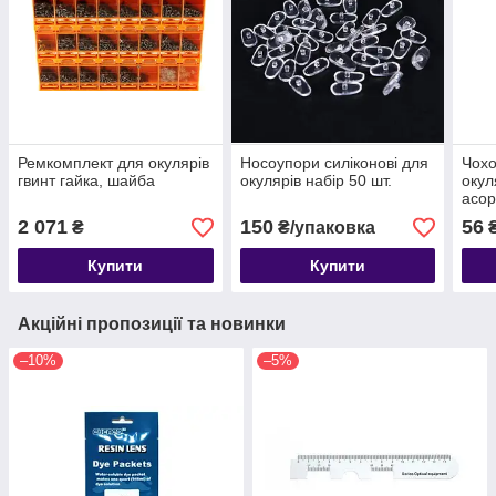
Ремкомплект для окулярів
Носоупори силіконові для
Чохо
гвинт гайка, шайба
окулярів набір 50 шт.
окул
асор
2 071
150
56
₴
₴/упаковка
Купити
Купити
Акційні пропозиції та новинки
–10%
–5%