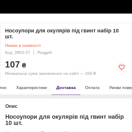
Носоупори для окулярів під гвинт набір 10
шт.
Немає в наявності
Код: 3903-27
Роздріб
107
₴
Мінімальна сума замовлення на сайті — 200 ₴
пис
Характеристики
Доставка
Оплата
Умови пове
Опис
Носоупори для окулярів під гвинт набір
10 шт.