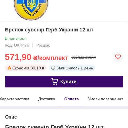
Брелок сувенір Герб України 12 шт
В наявності
Код: UKR476
Роздріб
571,90
₴/комплект
602 ₴/комплект
Економія
30.10 ₴
Залишилось
1 день
Купити
Характеристики
Доставка
Оплата
Умови повернення
Опис
Брелок сувенір Герб України 12 шт