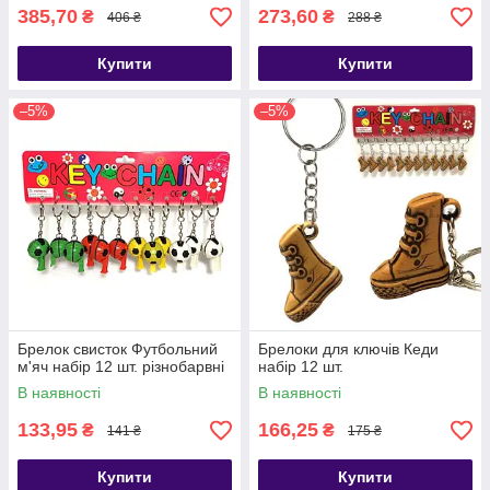
385,70
273,60
₴
₴
406 ₴
288 ₴
Купити
Купити
–5%
–5%
Брелок свисток Футбольний
Брелоки для ключів Кеди
м'яч набір 12 шт. різнобарвні
набір 12 шт.
В наявності
В наявності
133,95
166,25
₴
₴
141 ₴
175 ₴
Купити
Купити