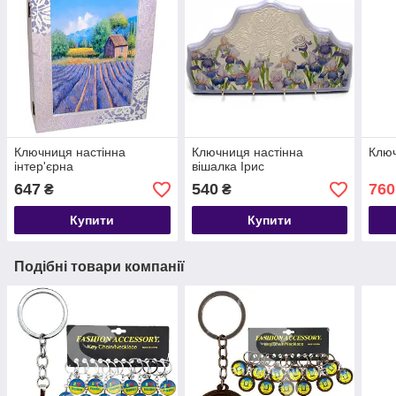
Ключниця настінна
Ключниця настінна
Клю
інтер'єрна
вішалка Ірис
647
540
760
₴
₴
Купити
Купити
Подібні товари компанії