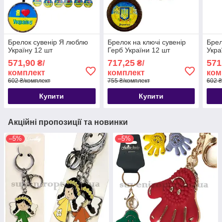
Брелок сувенір Я люблю
Брелок на ключі сувенір
Брел
Україну 12 шт
Герб України 12 шт
Укра
571,90
717,25
571
₴/
₴/
комплект
комплект
ком
602 ₴/комплект
755 ₴/комплект
602 ₴
Купити
Купити
Акційні пропозиції та новинки
–5%
–5%