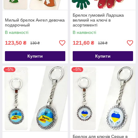
Брелок гумовий Ладошка
Милый брелок Ангел девочка
великий на ключі в
подарочный
асортименті
В наявності
В наявності
123,50
121,60
₴
₴
130 ₴
128 ₴
Купити
Купити
–5%
–5%
Брелок для ключів Серце в