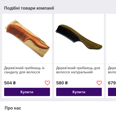
Подібні товари компанії
Дерев'яний гребінець із
Дерев'яний гребінець для
Дере
сандалу для волосся
волосся натуральний
воло
504
580
679
₴
₴
Купити
Купити
Про нас