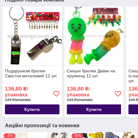
Подарункові брелки
Смішні брелки Дивик на
Сміш
Свисток металевий 12 шт.
пружинці 12 шт.
із н
шт.
136,80
136,80
136
₴/
₴/
упаковка
упаковка
упа
144 ₴/упаковка
144 ₴/упаковка
144 ₴
Купити
Купити
Акційні пропозиції та новинки
–5%
–5%