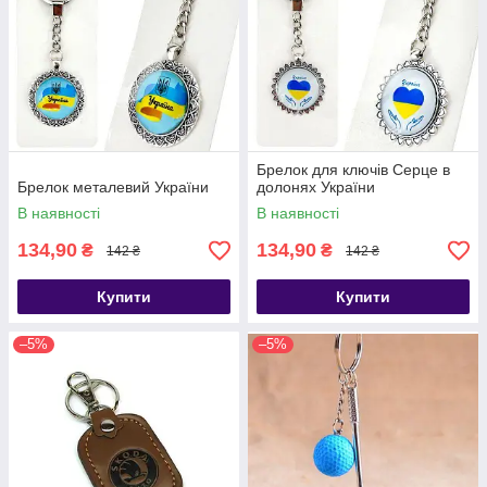
Брелок для ключів Серце в
Брелок металевий України
долонях України
В наявності
В наявності
134,90
134,90
₴
₴
142 ₴
142 ₴
Купити
Купити
–5%
–5%