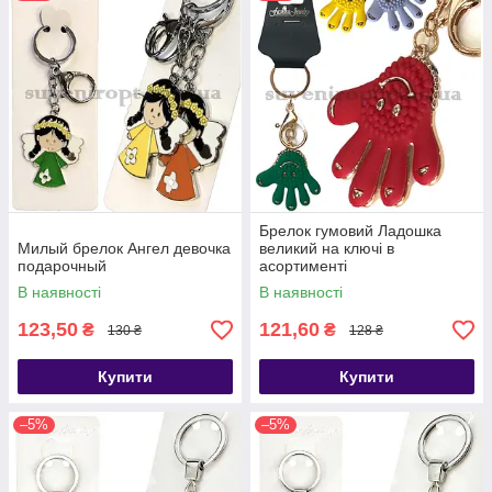
Брелок гумовий Ладошка
Милый брелок Ангел девочка
великий на ключі в
подарочный
асортименті
В наявності
В наявності
123,50
121,60
₴
₴
130 ₴
128 ₴
Купити
Купити
–5%
–5%