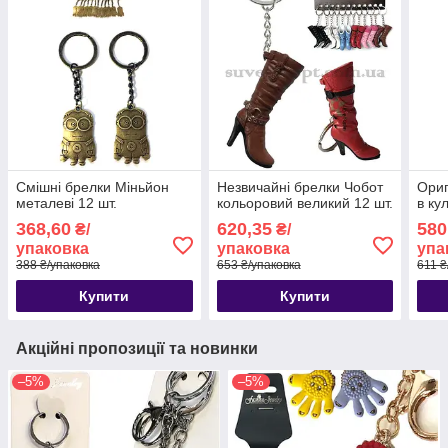
Смішні брелки Міньйон
Незвичайні брелки Чобот
Ориг
металеві 12 шт.
кольоровий великий 12 шт.
в ку
368,60
620,35
580
₴/
₴/
упаковка
упаковка
упа
388 ₴/упаковка
653 ₴/упаковка
611 ₴
Купити
Купити
Акційні пропозиції та новинки
–5%
–5%