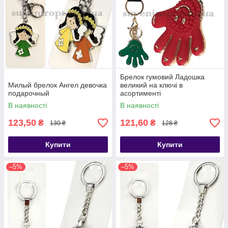
Брелок гумовий Ладошка
Милый брелок Ангел девочка
великий на ключі в
подарочный
асортименті
В наявності
В наявності
123,50
121,60
₴
₴
130 ₴
128 ₴
Купити
Купити
–5%
–5%