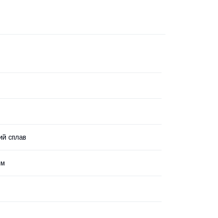
ий сплав
зм