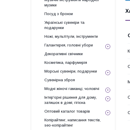
музики
Х
Посуд з бронзи
Українські сувеніри та
подарунки
Ножі, мультітули, інструменти
Галантерея, головні убори
К
Декоративні свічники
Косметика, парфумерія
С
Морські сувеніри, подарунки
Сувенірна зброя
М
Модні жіночі гаманці, чоловічі
С
Інтер'єрні рішення для дому,
затишок в домі, гігієна
Оптовий каталог товарів
Копірайтинг, написання текстів,
seo-копірайтинг