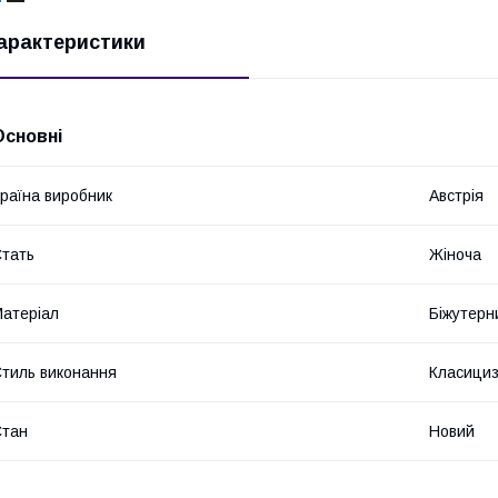
арактеристики
Основні
раїна виробник
Австрія
тать
Жіноча
атеріал
Біжутерн
тиль виконання
Класици
Стан
Новий