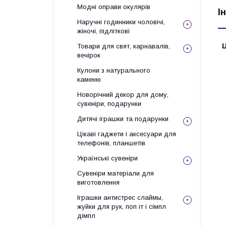
Модні оправи окулярів
І
Наручні годинники чоловічі,
жіночі, підліткові
Ц
Товари для свят, карнавалів,
вечірок
Кулони з натурального
каменю
Новорічний декор для дому,
сувеніри, подарунки
Дитячі іграшки та подарунки
Цікаві гаджети і аксесуари для
телефонів, планшетів
Українські сувеніри
Сувеніри матеріали для
виготовлення
Іграшки антистрес слаймы,
жуйки для рук, поп іт і сімпл
дімпл