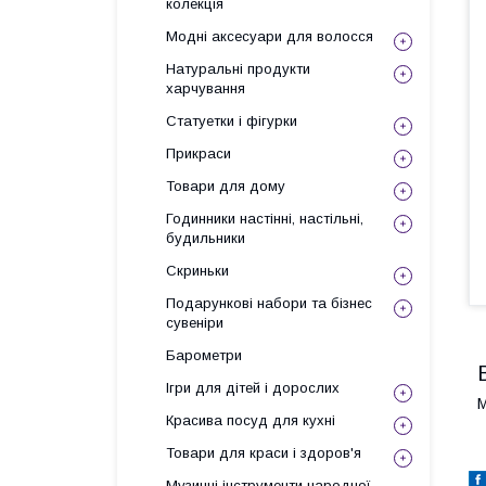
колекція
Модні аксесуари для волосся
Натуральні продукти
харчування
Статуетки і фігурки
Прикраси
Товари для дому
Годинники настінні, настільні,
будильники
Скриньки
Подарункові набори та бізнес
сувеніри
Барометри
Ігри для дітей і дорослих
М
Красива посуд для кухні
Товари для краси і здоров'я
Музичні інструменти народної