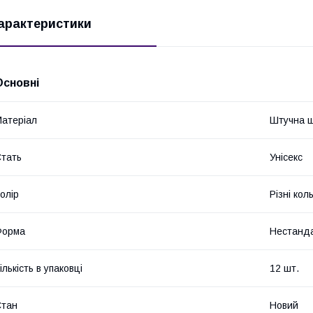
арактеристики
Основні
атеріал
Штучна ш
тать
Унісекс
олір
Різні кол
Форма
Нестанд
ількість в упаковці
12 шт.
Стан
Новий