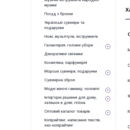
музики
Х
Посуд з бронзи
Українські сувеніри та
подарунки
Ножі, мультітули, інструменти
Галантерея, головні убори
М
Декоративні свічники
Косметика, парфумерія
С
Морські сувеніри, подарунки
Сувенірна зброя
К
Модні жіночі гаманці, чоловічі
Інтер'єрні рішення для дому,
затишок в домі, гігієна
К
Оптовий каталог товарів
Копірайтинг, написання текстів,
seo-копірайтинг