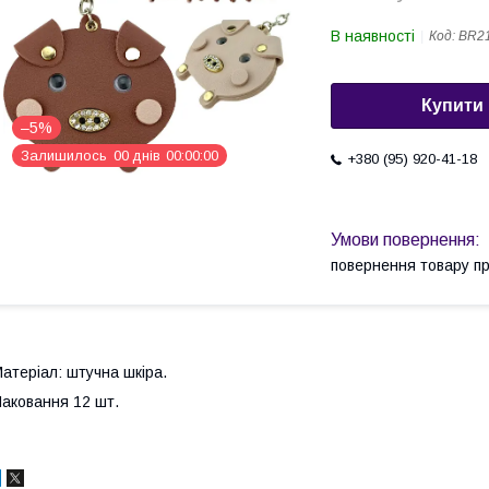
В наявності
Код:
BR2
Купити
–5%
Залишилось
0
0
днів
0
0
0
0
0
0
+380 (95) 920-41-18
повернення товару п
атеріал: штучна шкіра.
аковання 12 шт.