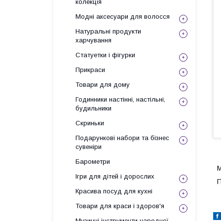
колекція
Модні аксесуари для волосся
Натуральні продукти
харчування
Статуетки і фігурки
Прикраси
Товари для дому
Годинники настінні, настільні,
будильники
Скриньки
Подарункові набори та бізнес
сувеніри
Барометри
М
Ігри для дітей і дорослих
П
Красива посуд для кухні
Товари для краси і здоров'я
Музичні інструменти народної