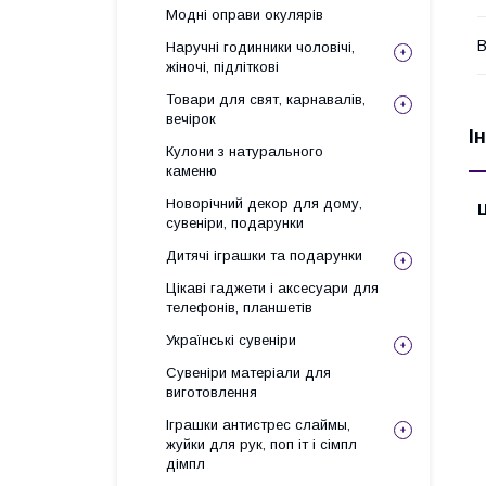
Модні оправи окулярів
В
Наручні годинники чоловічі,
жіночі, підліткові
Товари для свят, карнавалів,
вечірок
І
Кулони з натурального
каменю
Новорічний декор для дому,
Ц
сувеніри, подарунки
Дитячі іграшки та подарунки
Цікаві гаджети і аксесуари для
телефонів, планшетів
Українські сувеніри
Сувеніри матеріали для
виготовлення
Іграшки антистрес слаймы,
жуйки для рук, поп іт і сімпл
дімпл