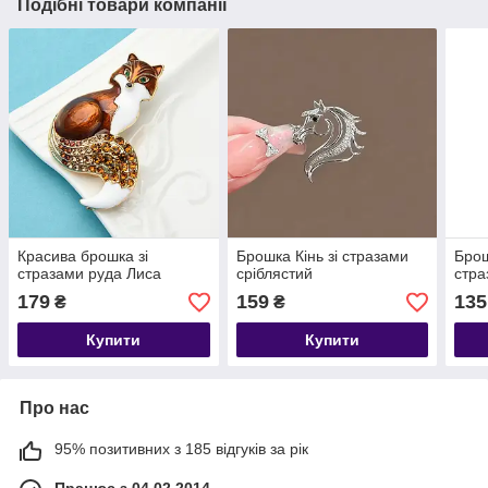
Подібні товари компанії
Красива брошка зі
Брошка Кінь зі стразами
Брош
стразами руда Лиса
сріблястий
стра
179
159
135
₴
₴
Купити
Купити
Про нас
95% позитивних з 185 відгуків за рік