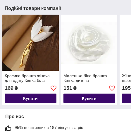
Подібні товари компанії
Красива брошка жіноча
Маленька біла брошка
Жіно
для одягу Квітка біла
Квітка дитяча
пше
169
151
195
₴
₴
Купити
Купити
Про нас
95% позитивних з 187 відгуків за рік