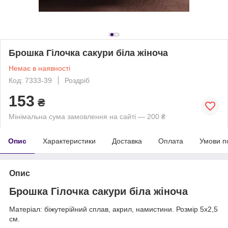
Брошка Гілочка сакури біла жіноча
Немає в наявності
Код: 7333-39
Роздріб
153
₴
Мінімальна сума замовлення на сайті — 200 ₴
Опис
Характеристики
Доставка
Оплата
Умови п
Опис
Брошка Гілочка сакури біла жіноча
Матеріал: біжутерійний сплав, акрил, намистини. Розмір 5х2,5
см.