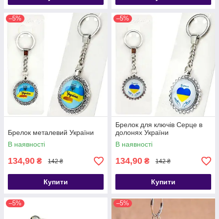
–5%
–5%
Брелок для ключів Серце в
Брелок металевий України
долонях України
В наявності
В наявності
134,90
134,90
₴
₴
142 ₴
142 ₴
Купити
Купити
–5%
–5%