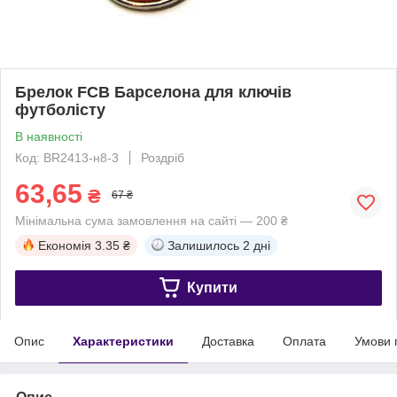
Брелок FCB Барселона для ключів
футболісту
В наявності
Код: BR2413-н8-3
Роздріб
63,65
₴
67 ₴
Мінімальна сума замовлення на сайті — 200 ₴
Економія
3.35 ₴
Залишилось
2 дні
Купити
Опис
Характеристики
Доставка
Оплата
Умови 