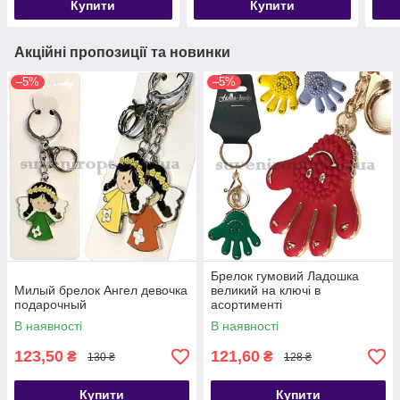
Купити
Купити
Акційні пропозиції та новинки
–5%
–5%
Брелок гумовий Ладошка
Милый брелок Ангел девочка
великий на ключі в
подарочный
асортименті
В наявності
В наявності
123,50
121,60
₴
₴
130 ₴
128 ₴
Купити
Купити