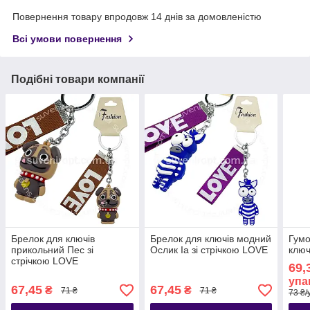
Повернення товару впродовж 14 днів за домовленістю
Всі умови повернення
Подібні товари компанії
Брелок для ключів
Брелок для ключів модний
Гумо
прикольний Пес зі
Ослик Іа зі стрічкою LOVE
ключ
стрічкою LOVE
69,
упа
67,45
67,45
₴
₴
71 ₴
71 ₴
73 ₴/