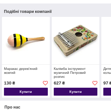
Подібні товари компанії
Маракас дерев'яний
Калімба інструмент
Дитя
жовтий
музичний Петровий
коль
розпис
130
627
97
₴
₴
Купити
Купити
Про нас