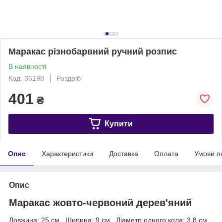
Маракас різнобарвний ручний розпис
В наявності
Код: 36198
Роздріб
401
₴
Купити
Опис
Характеристики
Доставка
Оплата
Умови п
Опис
Маракас жовто-червоний дерев'яний
Довжина: 25 см., Ширина: 9 см., Діаметр одного кола: 3,8 см.,