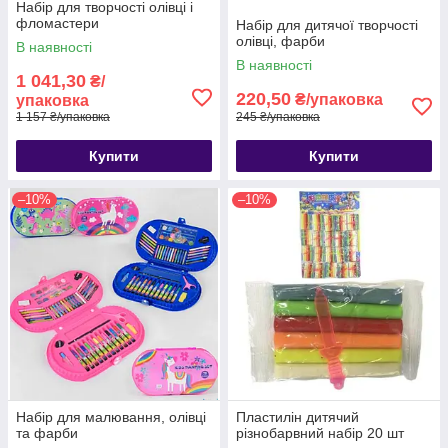
Набір для творчості олівці і
фломастери
Набір для дитячої творчості
олівці, фарби
В наявності
В наявності
1 041,30
₴/
220,50
₴/упаковка
упаковка
1 157 ₴/упаковка
245 ₴/упаковка
Купити
Купити
–10%
–10%
Набір для малювання, олівці
Пластилін дитячий
та фарби
різнобарвний набір 20 шт