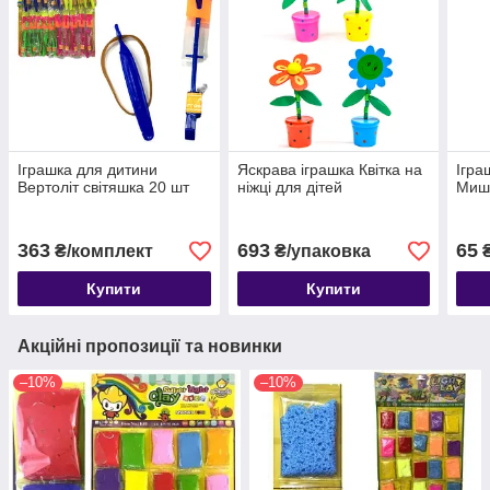
Іграшка для дитини
Яскрава іграшка Квітка на
Ігра
Вертоліт світяшка 20 шт
ніжці для дітей
Мишк
363
693
65
₴/комплект
₴/упаковка
Купити
Купити
Акційні пропозиції та новинки
–10%
–10%