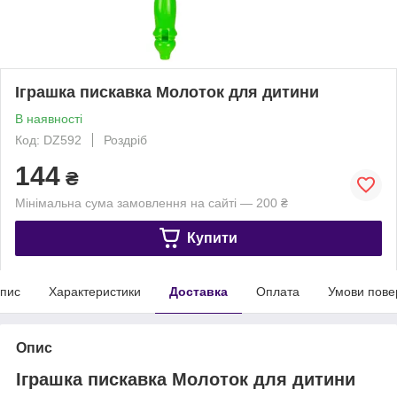
Іграшка пискавка Молоток для дитини
В наявності
Код: DZ592
Роздріб
144
₴
Мінімальна сума замовлення на сайті — 200 ₴
Купити
пис
Характеристики
Доставка
Оплата
Умови пове
Опис
Іграшка пискавка Молоток для дитини