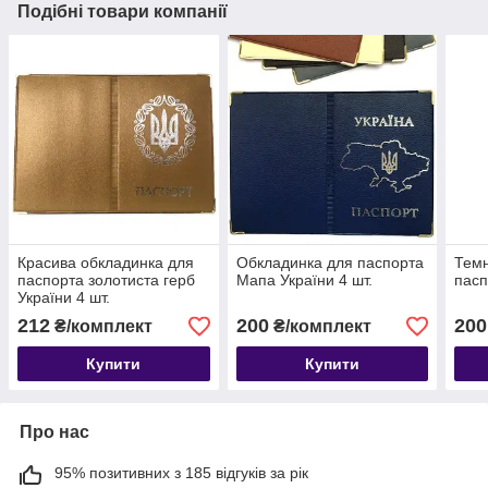
Подібні товари компанії
Красива обкладинка для
Обкладинка для паспорта
Темн
паспорта золотиста герб
Мапа України 4 шт.
пасп
України 4 шт.
212
200
200
₴/комплект
₴/комплект
Купити
Купити
Про нас
95% позитивних з 185 відгуків за рік