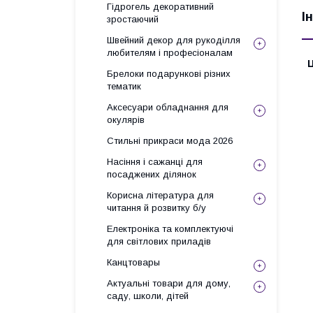
Гідрогель декоративний
І
зростаючий
Швейний декор для рукоділля
любителям і професіоналам
Ц
Брелоки подарункові різних
тематик
Аксесуари обладнання для
окулярів
Стильні прикраси мода 2026
Насіння і сажанці для
посаджених ділянок
Корисна література для
читання й розвитку б/у
Електроніка та комплектуючі
для світлових приладів
Канцтовары
Актуальні товари для дому,
саду, школи, дітей