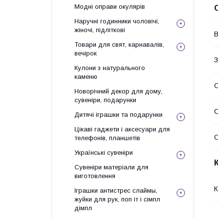
Модні оправи окулярів
Наручні годинники чоловічі,
жіночі, підліткові
В
Товари для свят, карнавалів,
вечірок
З
Кулони з натурального
каменю
С
Новорічний декор для дому,
сувеніри, подарунки
Дитячі іграшки та подарунки
Цікаві гаджети і аксесуари для
С
телефонів, планшетів
Українські сувеніри
Сувеніри матеріали для
виготовлення
К
Іграшки антистрес слаймы,
жуйки для рук, поп іт і сімпл
дімпл