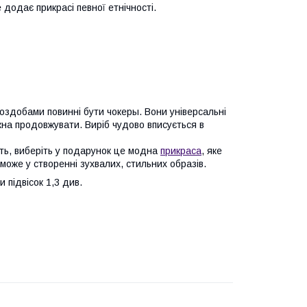
 додає прикрасі певної етнічності.
 оздобами повинні бути чокеры. Вони універсальні
ожна продовжувати. Виріб чудово вписується в
ть, виберіть у подарунок це модна
прикраса
, яке
може у створенні зухвалих, стильних образів.
 підвісок 1,3 див.