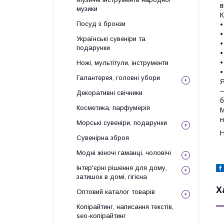
в
музики
К
Посуд з бронзи
•
•
Українські сувеніри та
•
подарунки
•
•
Ножі, мультітули, інструменти
•
Галантерея, головні убори
Я
–
Декоративні свічники
б
Косметика, парфумерія
М
н
Морські сувеніри, подарунки
Н
Сувенірна зброя
Модні жіночі гаманці, чоловічі
Інтер'єрні рішення для дому,
затишок в домі, гігієна
Х
Оптовий каталог товарів
Копірайтинг, написання текстів,
seo-копірайтинг