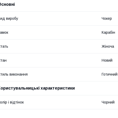
Основні
ид виробу
Чокер
амок
Карабін
тать
Жіноча
Стан
Новий
тиль виконання
Готичний
Користувальницькі характеристики
олір і відтінок
Чорний