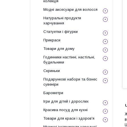
колекція
Модні аксесуари для волосся
Натуральні продукти
харчування
Статуетки і фігурки
Прикраси
Товари для дому
Годинники настінні, настільні,
будильники
Скриньки
Подарункові набори та бізнес
сувеніри
Барометри
Ігри для дітей і дорослих
Красива посуд для кухні
Ж
Товари для краси і здоров'я
в
Ц
Музичні інструменти народної