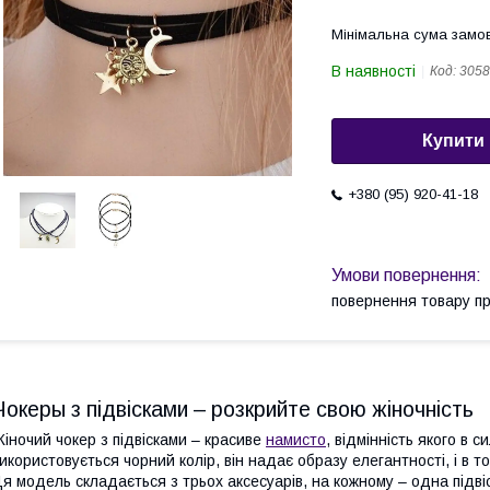
Мінімальна сума замов
В наявності
Код:
3058
Купити
+380 (95) 920-41-18
повернення товару п
Чокеры з підвісками – розкрийте свою жіночність
іночий чокер з підвісками – красиве
намисто
, відмінність якого в 
икористовується чорний колір, він надає образу елегантності, і в то
я модель складається з трьох аксесуарів, на кожному – одна підві