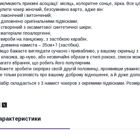
икликають приємні асоціації: місяць, колоритне сонце, зірка. Все це
упити чокер жіночий, безсумнівно варто, адже він:
 лаконічний і витончений;
 доповнено оригінальними підвісками;
 створений з оксамитової синтетичної шкіри;
 матеріали гіпоалергенні;
 вироби на ланцюжку, з застібкою карабін;
 довжина намиста – 35см+7 (застібка).
кщо бажаєте виглядати сучасно і привабливо, у вашому скриньці з
 класика, ар-нуво, або незвичайні образи в стилі рококо, список м
агато вбрання, що робить його популярним.
ожете зробити сюрприз своїй другій половинці, проявивши уважніс
е тільки розповість про вашому доброму відношенні, а й дуже допо
абір складається з 3 намист чокеров з окремими підвісками. Розміри
арактеристики