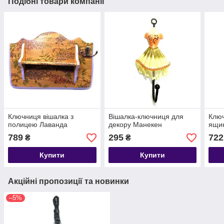
Подібні товари компанії
Ключниця вішалка з
Вішалка-ключниця для
Ключ
полицею Лаванда
декору Манекен
ящи
789
295
722
₴
₴
Купити
Купити
Акційні пропозиції та новинки
–5%