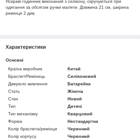
Яскраві годинник виконаний з силікону, скручуються при
одягання за обсягом ручки маляти. Довжина 21 см, ширина
ремінця 2 див.
Характеристики
Основні
Країна виробник
Китай
Браслет/Ремінець
Силіконовий
Джерело живлення
Батарейка
Стать
Жіноча
Стан
Новий
Тип
Дитячі
Тип механізму
Кварцовий
Форма
Нестандартна
Колір браслета/ремінця
Червоний
Колір корпусу
Червоний