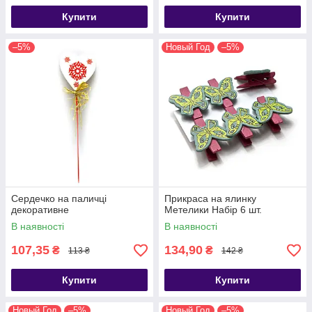
Купити
Купити
–5%
Новый Год
–5%
Сердечко на паличці
Прикраса на ялинку
декоративне
Метелики Набір 6 шт.
В наявності
В наявності
107,35
134,90
₴
₴
113 ₴
142 ₴
Купити
Купити
Новый Год
–5%
Новый Год
–5%