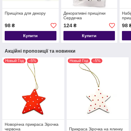
Прищіпка для декору
Декоративні прищіпки
Набі
Сердечка
прищ
98
124
98
₴
₴
Купити
Купити
Акційні пропозиції та новинки
Новый Год
–5%
Новый Год
–5%
Новорічна прикраса Зірочка
червона
Прикраса Зірочка на ялинку