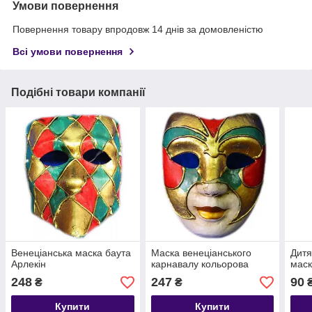
Умови повернення
Повернення товару впродовж 14 днів за домовленістю
Всі умови повернення
Подібні товари компанії
Венеціанська маска баута
Маска венеціанського
Дитя
Арлекін
карнавалу кольорова
маск
248
247
90
₴
₴
Купити
Купити