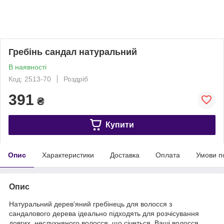
Гребінь сандал натуральний
В наявності
Код: 2513-70
Роздріб
391
₴
Купити
Опис
Характеристики
Доставка
Оплата
Умови п
Опис
Натуральний дерев'яний гребінець для волосся з
сандалового дерева ідеально підходять для розчісування
довгих, неслухняного волосся, що січеться. Ваші волосся