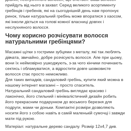
прийдуть від нього в захват. Серед великого асортименту
гребінців і гребенів, які на сьогоднішній день нам пропонує
ринок, тільки натуральний гребінь може впоратися з хаосом,
які інколи діється на голові кожної власниці довгих і
неслухняного волосся.
Чому корисно розчісувати волосся
натуральними гребінцями?
Масажні щітки з гострими зубцями з металу, які так люблять
дівчата, звичайно, добре розчісують волосся. Але при цьому,
вони їх неймовірно ушкоджують, з-за чого кінчики починають
сектись і обламуватися, а відростити довге шовковисте
волосся стає просто неможливо.
Для таких випадків, сандаловий гребінь, купити який можна в
нашому інтернет магазині – просто спаситель.
Натуральний сандаловий гребінь виглядає красиво і
лаконічно, його стильний і мінімалістичний дизайн робить
його прекрасним подарунком до восьмого березня для
подруги, мами чи доньки. Компактні розміри дозволяють
носити його з собою навіть в самій маленькій сумочці і завжди
мати під рукою.
Матеріал: натуральне дерево сандалу. Розмір 12х4,7 див.