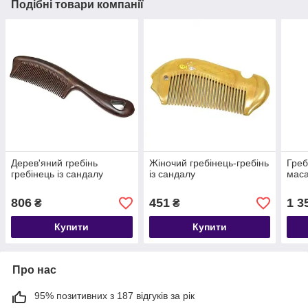
Подібні товари компанії
Дерев'яний гребінь
Жіночий гребінець-гребінь
Греб
гребінець із сандалу
із сандалу
маса
806
451
1 3
₴
₴
Купити
Купити
Про нас
95% позитивних з 187 відгуків за рік