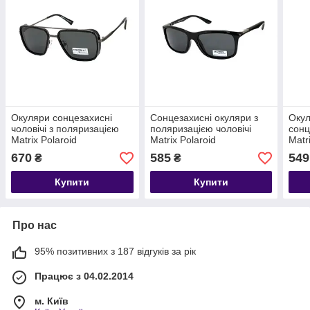
Окуляри сонцезахисні
Сонцезахисні окуляри з
Окул
чоловічі з поляризацією
поляризацією чоловічі
сонц
Matrix Polaroid
Matrix Polaroid
Matr
670
585
549
₴
₴
Купити
Купити
Про нас
95% позитивних з 187 відгуків за рік
Працює з 04.02.2014
м. Київ