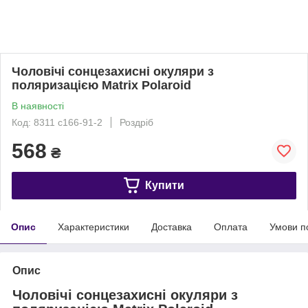
Чоловічі сонцезахисні окуляри з
поляризацією Matrix Polaroid
В наявності
Код: 8311 c166-91-2
Роздріб
568
₴
Купити
Опис
Характеристики
Доставка
Оплата
Умови п
Опис
Чоловічі сонцезахисні окуляри з