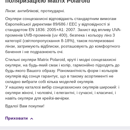
поляризацією Matrix Polaroid
Лінзи: антиблікові, протиударні.
Окуляри сонцезахисні відповідають стандартним вимогам
Європейської директиви 89/686 / ЕЕС у відповідності зі
стандартом EN 1836: 2005+А1: 2007. Захист від впливу UVA-
променів UVB-променів (uv 400), безпека і кольору лінз 3
категорії (світлопропускання 8-18%), також поляризовані
лінзи, затримують відблиски, розташовують до комфортного
бачення і не подразнюють очі.
Стильні окуляри Matrix Polaroid, круті і модні сонцезахисні
окуляри, на будь-який смак і колір, гармонійно підходять до
будь-якого Вашого образу. Різноманітність форм і кольорів
окулярів від сонця гарантує, що в такому асортименті не
складно вибрати собі кілька моделей окулярів.
У нашому каталозі вибір сонцезахисних окулярів широкий: і
окуляри жіночі, і чоловічі, і елегантні, і сучасні, і класичні, і
навіть окуляри для крейзі-вечірки.
Вдалої Вам покупки!
Приховати