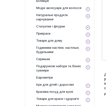
колекція
Модні аксесуари для волосся
Натуральні продукти
харчування
Статуетки і фігурки
Прикраси
Товари для дому
Годинники настінні, настільні,
будильники
Скриньки
Подарункові набори та бізнес
сувеніри
Барометри
р
п
Ігри для дітей і дорослих
с
Красива посуд для кухні
Р
Товари для краси і здоров'я
Музичні інструменти народної