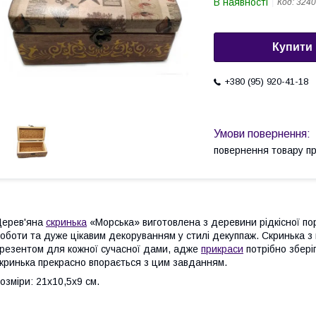
В наявності
Код:
324
Купити
+380 (95) 920-41-18
повернення товару п
Дерев'яна
скринька
«Морська» виготовлена з деревини рідкісної пор
оботи та дуже цікавим декоруванням у стилі декуппаж. Скринька 
резентом для кожної сучасної дами, адже
прикраси
потрібно збері
кринька прекрасно впорається з цим завданням.
озміри: 21х10,5х9 см.