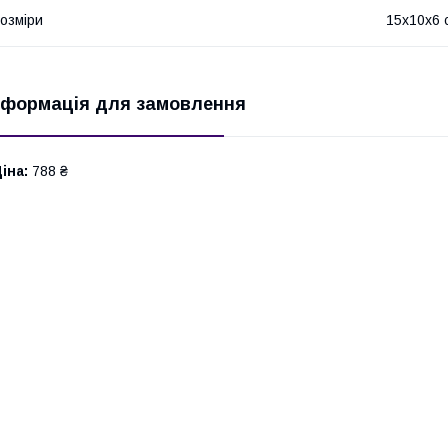
озміри
15х10х6 
нформація для замовлення
іна:
788 ₴