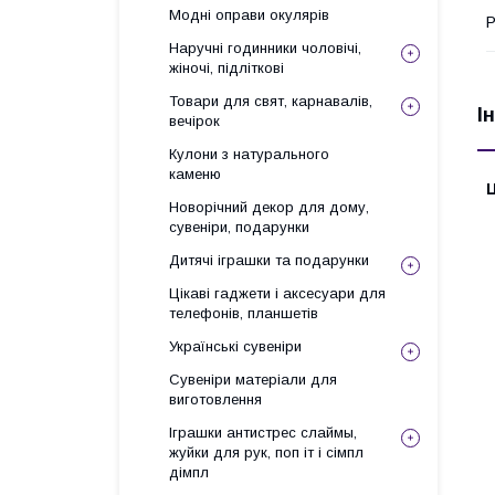
Модні оправи окулярів
Р
Наручні годинники чоловічі,
жіночі, підліткові
Товари для свят, карнавалів,
І
вечірок
Кулони з натурального
каменю
Ц
Новорічний декор для дому,
сувеніри, подарунки
Дитячі іграшки та подарунки
Цікаві гаджети і аксесуари для
телефонів, планшетів
Українські сувеніри
Сувеніри матеріали для
виготовлення
Іграшки антистрес слаймы,
жуйки для рук, поп іт і сімпл
дімпл