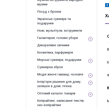
музики
Посуд з бронзи
Х
Українські сувеніри та
подарунки
Ножі, мультітули, інструменти
Галантерея, головні убори
Декоративні свічники
В
Косметика, парфумерія
Морські сувеніри, подарунки
К
Сувенірна зброя
Модні жіночі гаманці, чоловічі
Інтер'єрні рішення для дому,
затишок в домі, гігієна
Оптовий каталог товарів
Копірайтинг, написання текстів,
М
seo-копірайтинг