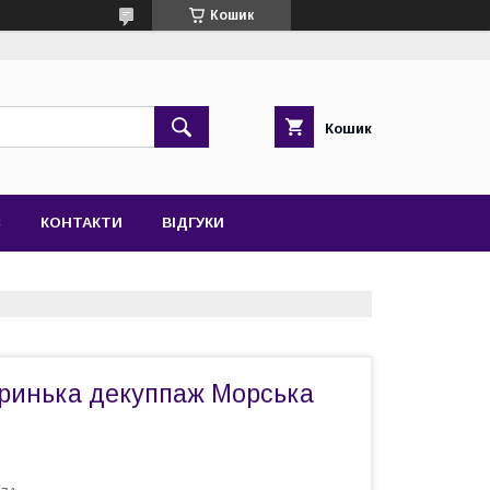
Кошик
Кошик
С
КОНТАКТИ
ВІДГУКИ
кринька декуппаж Морська